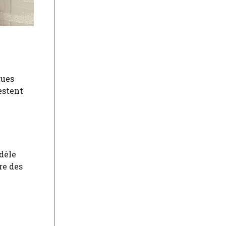
ques
estent
dèle
re des