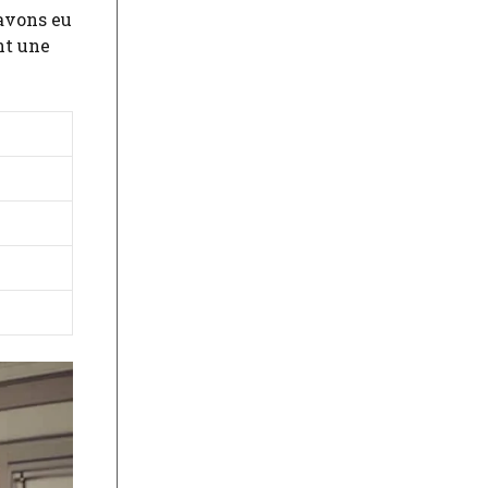
 avons eu
nt une