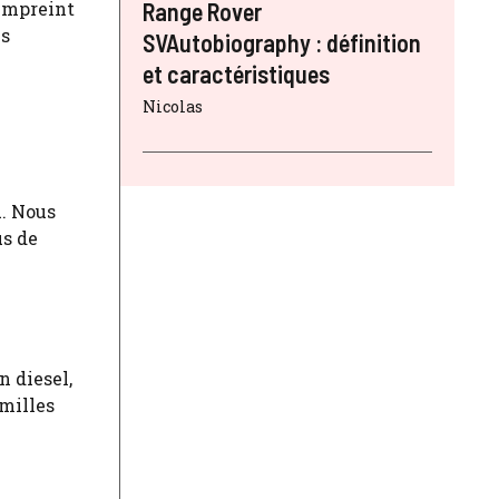
 empreint
Range Rover
es
SVAutobiography : définition
et caractéristiques
Nicolas
u. Nous
us de
n diesel,
amilles