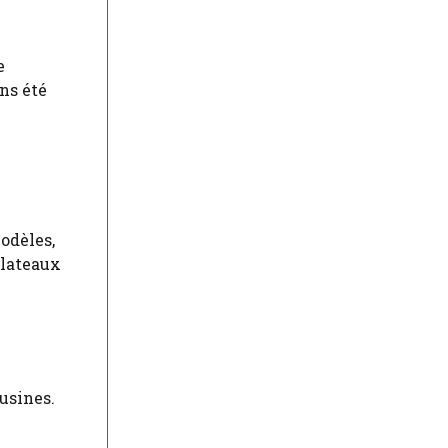
e
ns été
e
odèles,
plateaux
ousines
.