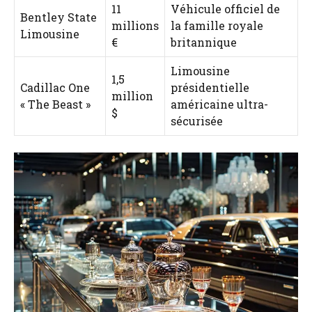
11
Véhicule officiel de
Bentley State
millions
la famille royale
Limousine
€
britannique
Limousine
1,5
Cadillac One
présidentielle
million
« The Beast »
américaine ultra-
$
sécurisée